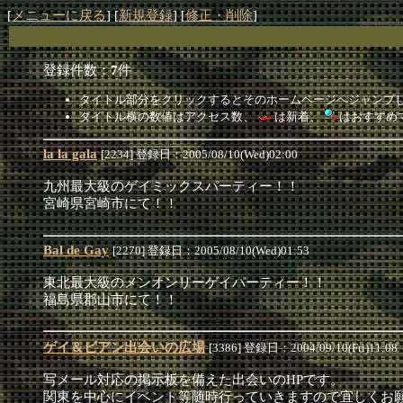
[
メニューに戻る
] [
新規登録
] [
修正・削除
]
登録件数：
7
件
タイトル部分をクリックするとそのホームページへジャンプ
タイトル横の数値はアクセス数、
は新着、
はおすすめ
la la gala
[2234] 登録日：2005/08/10(Wed)02:00
九州最大級のゲイミックスパーティー！！
宮崎県宮崎市にて！！
Bal de Gay
[2270] 登録日：2005/08/10(Wed)01:53
東北最大級のメンオンリーゲイパーティー！！
福島県郡山市にて！！
ゲイ＆ビアン出会いの広場
[3386] 登録日：2004/09/10(Fri)11:08
写メール対応の掲示板を備えた出会いのHPです。
関東を中心にイベント等随時行っていきますので宜しくお