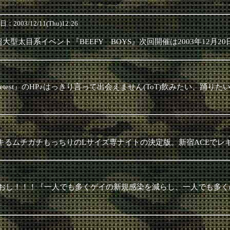
日：2003/12/11(Thu)12:26
目系イベント『BEEFY BOYS』次回開催は2003年12月20日（
test』のHP♪はっきり言って出会えません(ToT)飲みたい、踊
キるムチガチもっちりのLサイズ専ナイトの決定版。新宿ACEでレ
0の31時間ぶっとおし！！！『一人でも多くゲイの新規感染を減らし、一人