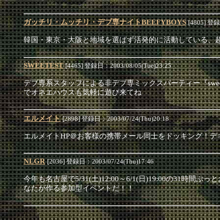
ガッチリ・ムッチリ・デブ専ナイトBEEFYBOYS
[4805] 登録
韓国・東京・大阪と地域を選ばず活発的に活動している、超大型太
SWEETEST
[4465] 登録日：2003/08/05(Tue)23:25
デブ専系スタッフによる非デブ専ミックスパーティー『swee
でオネエハウスも気軽に遊び来てね
エルメイト
[2898] 登録日：2003/07/24(Thu)20:18
エルメイトHP＠お客様の携帯メール同士をドッキング！デ
NLGR
[2036] 登録日：2003/07/24(Thu)17:46
今年も名古屋で5/31(土)12:00～6/1(日)19:0
なたが作る参加型イベントだ！！