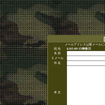
メールアドレスは匿メールに
宛 先
k165-69-35神奈川
名 前
Ｅメール
件 名
本 文