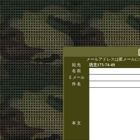
メールアドレスは匿メールに
宛 先
坊主175-74-49
名 前
Ｅメール
件 名
本 文