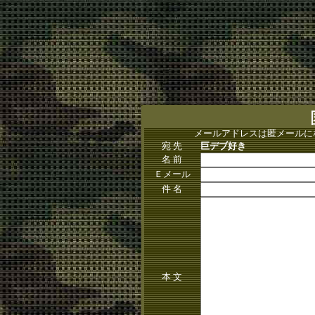
メールアドレスは匿メールに
宛 先
巨デブ好き
名 前
Ｅメール
件 名
本 文