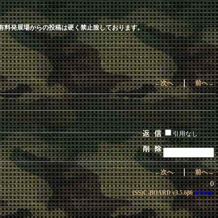
有料発展場からの投稿は硬く禁止致しております。
｜
←次へ
前へ→
引用なし
パスワード
｜
←次へ
前へ→
0
is Free.
(SS)C-BOARD
v3.5.6β6