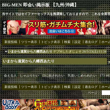
BIG-MEN 即会い掲示板 【九州/沖縄】
当サイトではセイファーセックスを推奨致しておりますので、これを全面
新規投稿
┃
ツリー表示
┃
トピック表示
┃
検索
┃
設定
┃
過去ログ
┃
ホー
▼
いまから遠賀から八幡西あたり
デブMしたぎじょそ
26/5/23(土) 11:34
いまから遠賀から八幡西あたり
会える人 しゃぶりたい 口に出されたい 乳首いじめられたい 173 103 
新規投稿
┃
ツリー表示
┃
トピック表示
┃
検索
┃
設定
┃
過去ログ
┃
ホー
ページ：