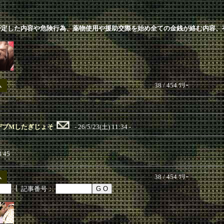
否定した内容や危険行為、薬物使用や援助交際を始め全ての金銭が絡む内容、
ム
38 / 454 ﾂﾘｰ
デブMしたぎじょそ
- 26/5/23(土) 11:34 -
45
ム
38 / 454 ﾂﾘｰ
┃
記事番号：