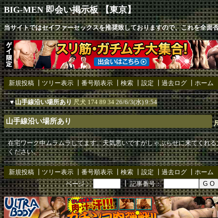
BIG-MEN 即会い掲示板 【東京】
当サイトではセイファーセックスを推奨致しておりますので、これを全面
新規投稿
┃
ツリー表示
┃
番号順表示
┃
検索
┃
設定
┃
過去ログ
┃
ホーム
▼
山手線沿い場所あり
尺犬 174 89 34
26/6/3(水) 9:54
山手線沿い場所あり
尺
在宅ワーク中ムラムラしてます。天気悪いですがしゃぶらせに来てくれる
ください。
新規投稿
┃
ツリー表示
┃
番号順表示
┃
検索
┃
設定
┃
過去ログ
┃
ホーム
┃
ページ：
記事番号：