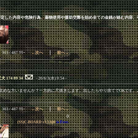
否定した内容や危険行為、薬物使用や援助交際を始め全ての金銭が絡む内容、
｜
303 / 487 ﾂﾘｰ
←次へ
前へ→
犬 174 89 34
- 26/6/3(水) 9:54 -
太めな方いませんか？一方的に尺抜きします。出したらやり捨てでOKです。
｜
303 / 487 ﾂﾘｰ
←次へ
前へ→
0
is Free.
(SS)C-BOARD
v3.5.6β6