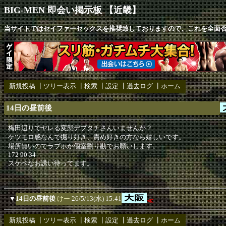
BIG-MEN 即会い掲示板 【近畿】
当サイトではセイファーセックスを推奨致しておりますので、これを全面
新規投稿
┃
ツリー表示
┃
検索
┃
設定
┃
過去ログ
┃
ホーム
14日の昼前後
梅田辺りでヤレる変態デブタチさんいませんか？
ケツモロ感なんで掘り好き、責め好きの方なら嬉しいです。
場所無いのでラブホか個室割り勘でお願いします。
172 90 34
スケベなお誘い待ってます。
▼
14日の昼前後
けー
26/5/13(水) 15:41
≪
新規投稿
┃
ツリー表示
┃
検索
┃
設定
┃
過去ログ
┃
ホーム