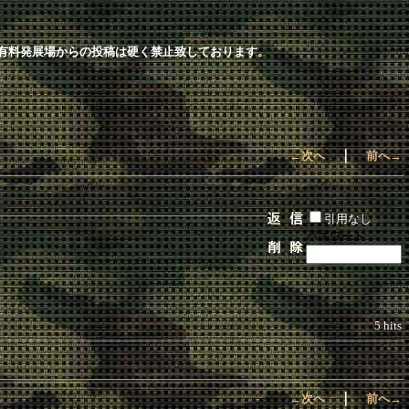
有料発展場からの投稿は硬く禁止致しております。
｜
←次へ
前へ→
引用なし
パスワード
5 hits
｜
←次へ
前へ→