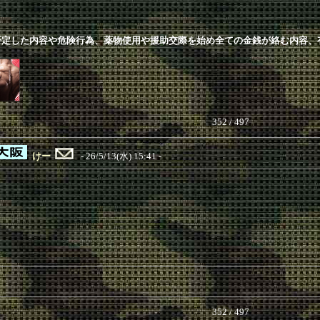
否定した内容や危険行為、薬物使用や援助交際を始め全ての金銭が絡む内容、
352 / 497
けー
- 26/5/13(水) 15:41 -
352 / 497