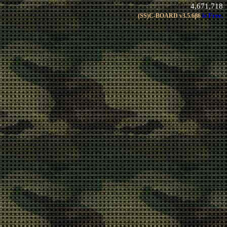
4,671,718
is Free.
(SS)C-BOARD
v3.5.6β6